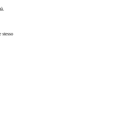
tà.
e stesso