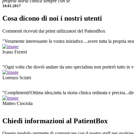
propria storia clinica sempre con sé
18.01.2017
Cosa dicono di noi i nostri utenti
Commenti ricevuti dai primi utilizzatori del PatientBox
"Veramente interessante la vostra iniziativa ...avere tutta la propria st
Ivano Ferreri
"Ogni volta che dovrò andare da uno specialista non porterò tutto in v
Lorenzo Scistri
"Complimenti!Ottima idea,tutta la storia clinica ordinata e precisa...dir
Matteo Ciociola
Chiedi informazioni al PatientBox
Questo modulo permette di comunicare con il nostro staff per qualsiasi