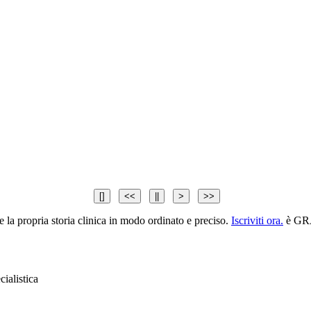
[]
<<
||
>
>>
 la propria storia clinica in modo ordinato e preciso.
Iscriviti ora.
è GR
cialistica